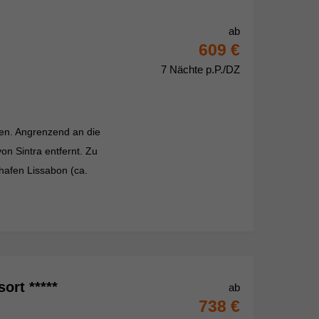
ab
609 €
7 Nächte p.P./DZ
en. Angrenzend an die
on Sintra entfernt. Zu
hafen Lissabon (ca.
ort *****
ab
738 €