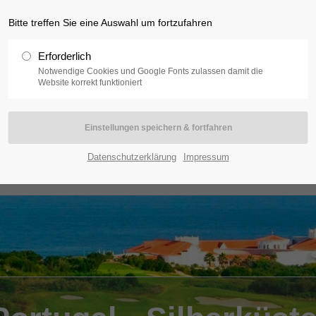
Bitte treffen Sie eine Auswahl um fortzufahren
Erforderlich
Notwendige Cookies und Google Fonts zulassen damit die
Website korrekt funktioniert
frika
Indischer Ozean
Orient
Karibik
K
Datenschutzerklärung
Impressum
Termine