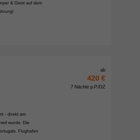
örper & Geist auf dem
ährung!
ab
420 €
7 Nächte p.P./DZ
t - direkt am
gned wurde. Die
ortugals. Flughafen