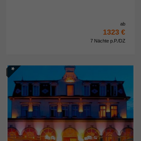
ab
1323 €
7 Nächte p.P./DZ