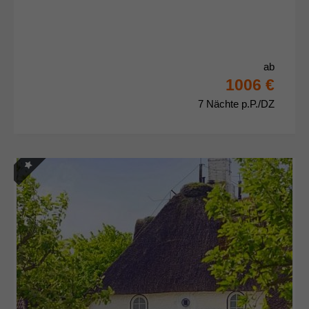
ab
1006 €
7 Nächte p.P./DZ