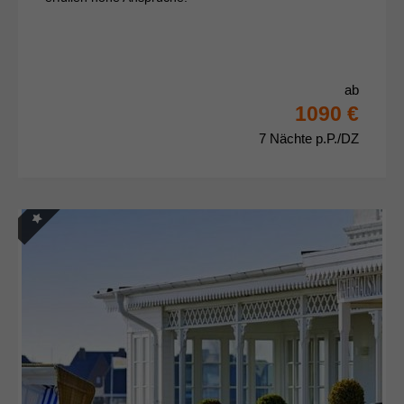
ab
1090 €
7 Nächte p.P./DZ