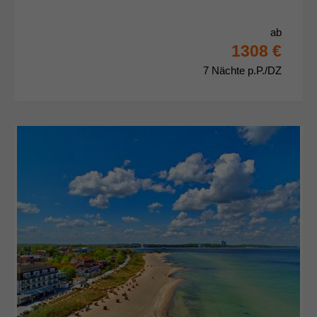
ab
1308 €
7 Nächte p.P./DZ