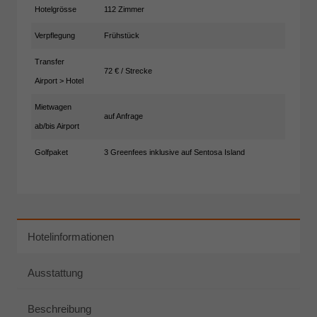
Hotelgrösse
112 Zimmer
Verpflegung
Frühstück
Transfer
72 € / Strecke
Airport > Hotel
Mietwagen
auf Anfrage
ab/bis Airport
Golfpaket
3 Greenfees inklusive auf Sentosa Island
Hotelinformationen
Ausstattung
Beschreibung