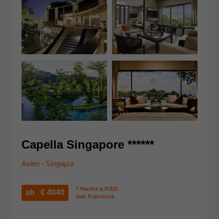
Capella Singapore ******
Asien - Singapur
7 Nächte p.P./DZ
ab €
4040
inkl. Frühstück